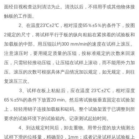
面经目视检查达到清洁为止。清洗以后，不得用手或其他物体接
触板的工作面。
2、在温度23℃±2℃，相对湿度65％±5％的条件下，按图
2规定的尺寸，将试样平行于板的纵向粘贴在紧挨着的试验板和
加载板的中部。用压辊以约300 mm/min的速度在试样上滚压。
注意滚压时，要用规定质量的压辊，按标准规定的次数来回滚
压，只需轻轻推动压辊，让压辊在试样上滚动，而不能用外力加
压。滚压的次数可根据具体产品情况加以规定，如无规定，则往
复滚压三次。
3、试样在板上粘贴后，应在温度 23℃±2℃，相对湿度
65％±5%的条件下放置20 min。然后将试验板垂直固定在试验架
上，轻轻用销子连接加载板和砝码。整个试验架置于已调整到所
要求的试验环境下的试验箱内。记录测试起始时间。
4、到达规定时间后，卸去重物。用带分度的放大镜测出
试样下滑的位移量，精确至0．1mm；或者记录试样从试验板上