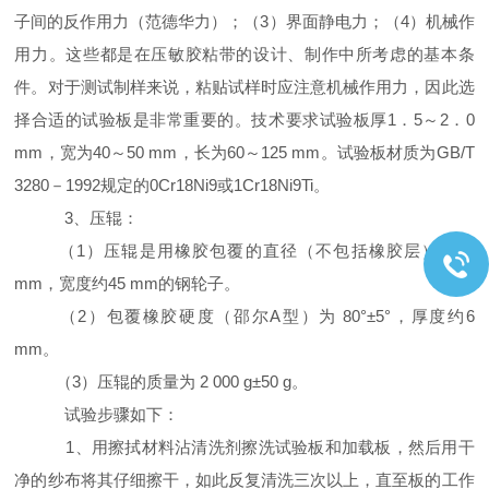
子间的反作用力（范德华力）；（3）界面静电力；（4）机械作
用力。这些都是在压敏胶粘带的设计、制作中所考虑的基本条
件。对于测试制样来说，粘贴试样时应注意机械作用力，因此选
择合适的试验板是非常重要的。技术要求试验板厚1．5～2．0
mm，宽为40～50 mm，长为60～125 mm。试验板材质为GB/T
3280－1992规定的0Cr18Ni9或1Cr18Ni9Ti。
3、压辊：
（1）压辊是用橡胶包覆的直径（不包括橡胶层）约84
mm，宽度约45 mm的钢轮子。
（2）包覆橡胶硬度（邵尔A型）为 80°±5°，厚度约6
mm。
（3）压辊的质量为 2 000 g±50 g。
试验步骤如下：
1、用擦拭材料沾清洗剂擦洗试验板和加载板，然后用干
净的纱布将其仔细擦干，如此反复清洗三次以上，直至板的工作