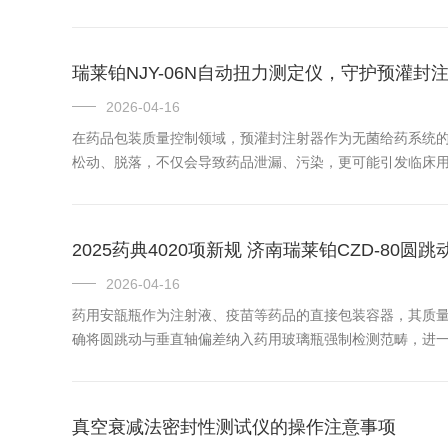
瑞莱铂NJY-06N自动扭力测定仪，守护预灌封
2026-04-16
在药品包装质量控制领域，预灌封注射器作为无菌给药系统
松动、脱落，不仅会导致药品泄漏、污染，更可能引发临床用药风
2025药典4020项新规 济南瑞莱铂CZD-80
2026-04-16
药用安瓿瓶作为注射液、疫苗等药品的直接包装容器，其质量直
确将圆跳动与垂直轴偏差纳入药用玻璃瓶强制检测范畴，进一步
真空衰减法密封性测试仪的操作注意事项