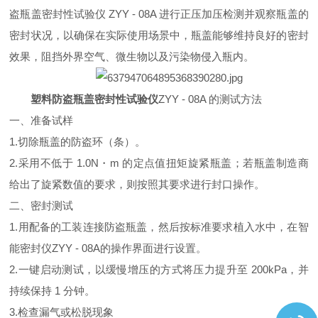
盗瓶盖密封性试验仪 ZYY - 08A 进行正压加压检测并观察瓶盖的
密封状况，以确保在实际使用场景中，瓶盖能够维持良好的密封
效果，阻挡外界空气、微生物以及污染物侵入瓶内。
塑料防盗瓶盖密封性试验仪
ZYY - 08A 的测试方法
一、准备试样
1.切除瓶盖的防盗环（条）。
2.采用不低于 1.0N・m 的定点值扭矩旋紧瓶盖；若瓶盖制造商
给出了旋紧数值的要求，则按照其要求进行封口操作。
二、密封测试
1.用配备的工装连接防盗瓶盖，然后按标准要求植入水中，在智
能密封仪ZYY - 08A的操作界面进行设置。
2.一键启动测试，以缓慢增压的方式将压力提升至 200kPa，并
持续保持 1 分钟。
3.检查漏气或松脱现象