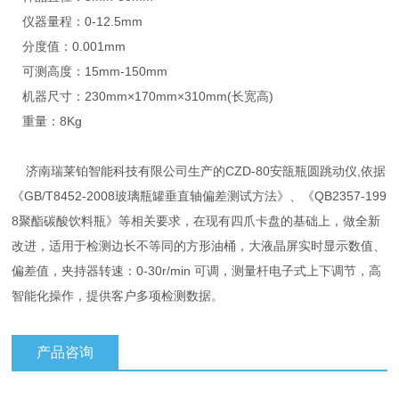
仪器量程：0-12.5mm
分度值：0.001mm
可测高度：15mm-150mm
机器尺寸：230mm×170mm×310mm(长宽高)
重量：8Kg
济南瑞莱铂智能科技有限公司生产的CZD-80安瓿瓶圆跳动仪,依据
《GB/T8452-2008玻璃瓶罐垂直轴偏差测试方法》、《QB2357-199
8聚酯碳酸饮料瓶》等相关要求，在现有四爪卡盘的基础上，做全新
改进，适用于检测边长不等同的方形油桶，大液晶屏实时显示数值、
偏差值，夹持器转速：0-30r/min 可调，测量杆电子式上下调节，高
智能化操作，提供客户多项检测数据。
产品咨询