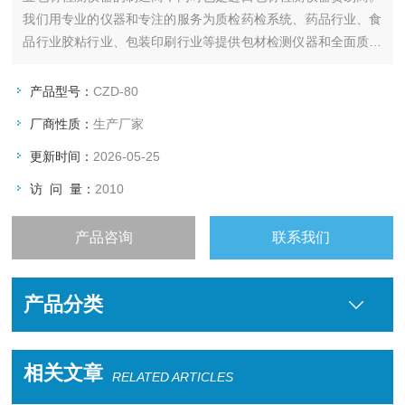
我们用专业的仪器和专注的服务为质检药检系统、药品行业、食
品行业胶粘行业、包装印刷行业等提供包材检测仪器和全面质量
控制解决方案。产品包含药包材检测仪器、纸包材检测仪器，玻
璃瓶检测仪器、胶粘剂检测仪器，工业产品测厚仪等。
产品型号：
CZD-80
厂商性质：
生产厂家
更新时间：
2026-05-25
访 问 量：
2010
产品咨询
联系我们
产品分类
相关文章
RELATED ARTICLES