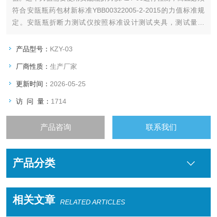
符合安瓿瓶药包材新标准YBB00322005-2-2015的力值标准规
定。安瓿瓶折断力测试仪按照标准设计测试夹具，测试量程
300N，试验速度10mm/min。夹头返回速度1-500mm/min可
调，极大的提高了测试效率。
产品型号：
KZY-03
厂商性质：
生产厂家
更新时间：
2026-05-25
访 问 量：
1714
产品咨询
联系我们
产品分类
相关文章
RELATED ARTICLES