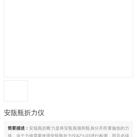
安瓿瓶折力仪
简要描述：
安瓿瓶折断力是将安瓶瓶颈和瓶身分开所要施加的力
值。这个力值需要使用安瓿瓶折力仪AZY-03进行检测，而且必须