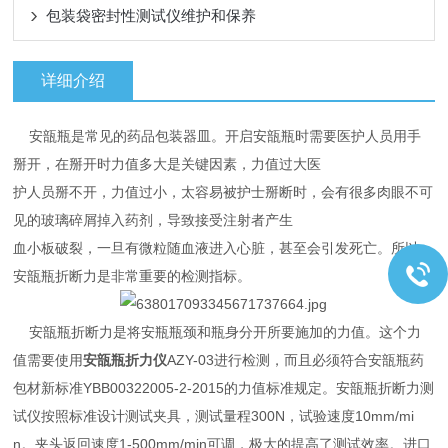
包装袋密封性测试仪维护和保养
详细介绍
安瓿瓶是常见的药品包装器皿。开启安瓿瓶时需要医护人员用手
掰开，在掰开时力值多大是关键因素，力值过大医
护人员掰不开，力值过小，太容易被护士掰断时，会有很多肉眼不可
见的玻璃碎屑掉入药剂，导致接受注射者产生
血小板破裂，一旦有微粒随血液进入心脏，甚至会引发死亡。所以，
安瓿瓶折断力是非常重要的检测指标。
安瓿瓶折断力是将安瓶瓶颈和瓶身分开所要施加的力值。这个力
值需要使用
安瓿瓶折力仪
AZY-03进行检测，而且必须符合安瓿瓶药
包材新标准YBB00322005-2-2015的力值标准规定。安瓿瓶折断力测
试仪按照标准设计测试夹具，测试量程300N，试验速度10mm/mi
n。夹头返回速度1-500mm/min可调，极大的提高了测试效率。进口