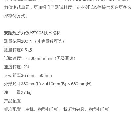
力值测试单元，更加提升了测试精度，专业测试软件提供客户更多选
择存储方式。
安瓿瓶折力仪
AZY-03技术指标
测量范围
200 N（其他量程可选）
测量精度
0.5 级
试验速度
1 ~ 500 mm/min（无级调速）
速度精度
±2%
支架距离
36 mm、60 mm
外形尺寸
330mm(L) × 410mm(B) × 680mm(H)
净 重
27 kg
产品配置
标准配置：主机、微型打印机、折断力夹具、微型打印机