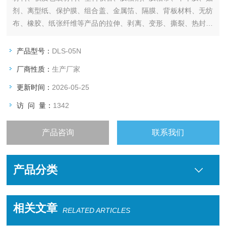
剂、离型纸、保护膜、组合盖、金属箔、隔膜、背板材料、无纺
布、橡胶、纸张纤维等产品的拉伸、剥离、变形、撕裂、热封、
粘合、穿刺力、开启力、低速解卷力、拨开力等性能测试。
产品型号：
DLS-05N
厂商性质：
生产厂家
更新时间：
2026-05-25
访 问 量：
1342
产品咨询
联系我们
产品分类
相关文章
RELATED ARTICLES