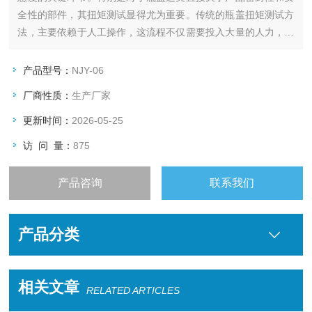
全性的部件，其扭矩测试显得尤为重要。传统的瓶盖扭矩测试方
法，主要依赖于人工操作，这流程不仅需要投入大量的人力，而
且在实际操作中存在着诸多局限性，严重影响了测试结果的准确
性和可靠性。然而，随着科技的进步，NJY-06款自动旋开扭力测
产品型号：
NJY-06
试仪的出现，为瓶盖扭矩测试带来了革命性的改变。
厂商性质：
生产厂家
更新时间：
2026-05-25
访 问 量：
875
产品咨询
联系我们
产品分类
相关文章
RELATED ARTICLES