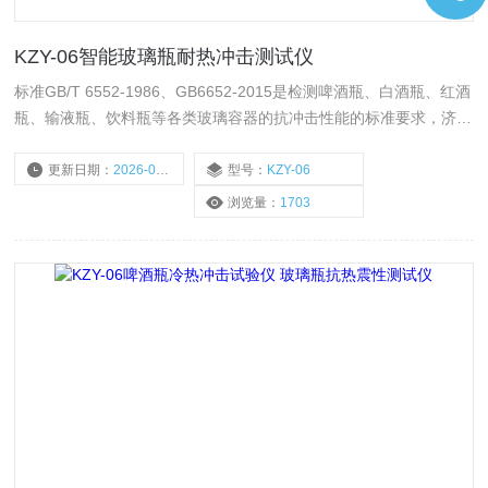
KZY-06智能玻璃瓶耐热冲击测试仪
标准GB/T 6552-1986、GB6652-2015是检测啤酒瓶、白酒瓶、红酒
瓶、输液瓶、饮料瓶等各类玻璃容器的抗冲击性能的标准要求，济南
瑞莱铂智能科技有限公司作为专业的包装材料检测仪器生产厂家，生
产的智能玻璃瓶耐热冲击测试仪KZY-06满足国家标准要求，并与国
更新日期：
2026-05-25
型号：
KZY-06
内众多玻璃瓶生产厂家合作，帮助客户解决包材的质量控制问题，深
浏览量：
1703
受客户的信任。