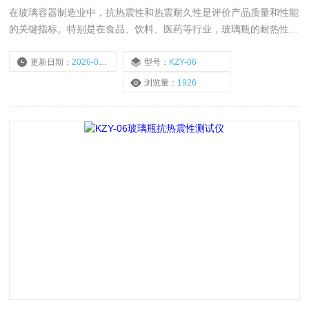
在玻璃容器制造业中，抗热震性和热震耐久性是评价产品质量和性能
的关键指标。特别是在食品、饮料、医药等行业，玻璃瓶的耐热性能
直接关系到产品的安全性和消费者的使用体验。因此，通过科学、准
确的试验方法来测定玻璃瓶的抗热震性能，对于保证产品质量和提升
更新日期：
2026-05-25
型号：
KZY-06
市场竞争力具有重要意义。在试验过程中，玻璃瓶耐热性检测仪
浏览量：
1926
KZY-06和玻璃瓶耐热冲击试验仪发挥着重要的作用。这些仪器具备
自动转换冷热水槽的功能，能够精确地控制