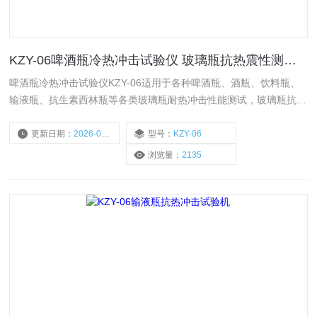
KZY-06啤酒瓶冷热冲击试验仪 玻璃瓶抗热震性测试仪
啤酒瓶冷热冲击试验仪KZY-06适用于各种啤酒瓶、酒瓶、饮料瓶、
输液瓶、抗生素西林瓶等各类玻璃瓶耐热冲击性能测试，玻璃瓶抗热
震性试验机依据国标冷热水槽测试方法的要求，仪器采用电加热方
式，并选用高精度温度控制仪，水循环系统，确保冷热水槽温差符合
更新日期：
2026-05-25
型号：
KZY-06
国标检测要求，是各啤酒厂、玻璃瓶厂家、质检机构、制药生产企业
浏览量：
2135
检测仪器。