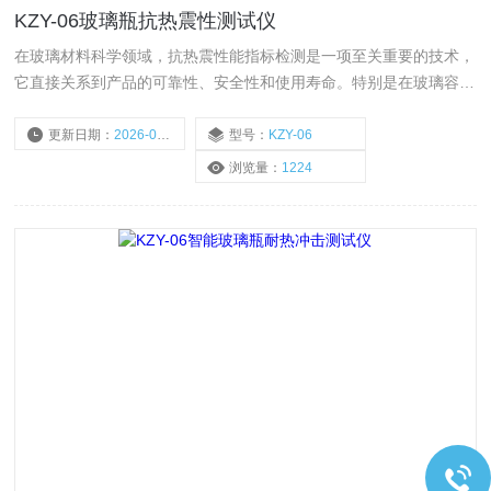
KZY-06玻璃瓶抗热震性测试仪
在玻璃材料科学领域，抗热震性能指标检测是一项至关重要的技术，
它直接关系到产品的可靠性、安全性和使用寿命。特别是在玻璃容器
行业，抗热震性能是衡量玻璃瓶等容器质量的关键指标之一。本文将
深入探讨这一测试方法的具体实施过程原理、影响因素以及玻璃瓶抗
更新日期：
2026-05-25
型号：
KZY-06
热震测试仪 参数KZY-06的应用，以期为玻璃容器行业的质量控制提
浏览量：
1224
供有益的参考。