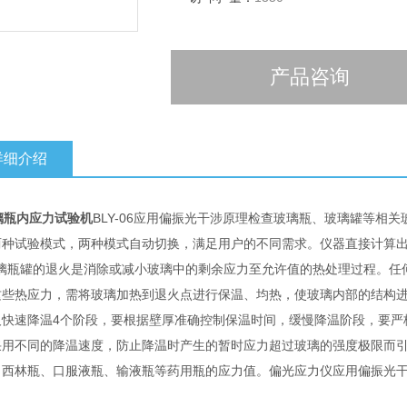
产品咨询
详细介绍
璃瓶内应力试验机
BLY-06应用偏振光干涉原理检查玻璃瓶、玻璃罐等相
两种试验模式，两种模式自动切换，满足用户的不同需求。仪器直接计算
瓶罐的退火是消除或减小玻璃中的剩余应力至允许值的热处理过程。任何
这些热应力，需将玻璃加热到退火点进行保温、均热，使玻璃内部的结构
及快速降温4个阶段，要根据壁厚准确控制保温时间，缓慢降温阶段，要严
采用不同的降温速度，防止降温时产生的暂时应力超过玻璃的强度极限而
、西林瓶、口服液瓶、输液瓶等药用瓶的应力值。偏光应力仪应用偏振光