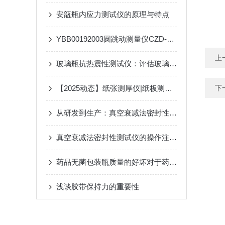
安瓿瓶内应力测试仪的原理与特点
YBB00192003圆跳动测量仪CZD-80：守护安瓿瓶质量，筑牢药品安全防线
上
玻璃瓶抗热震性测试仪：评估玻璃容器的重要工具
【2025动态】纸张测厚仪|纸板测厚仪哪家好，供应商|制造商|生产企业推荐
下
从研发到生产：真空衰减法密封性测试仪在全过程质量控制中的应用
真空衰减法密封性测试仪的操作注意事项
药品无菌包装瓶质量的好坏对于药品安全与否具有重要的意义
浅谈胶带保持力的重要性