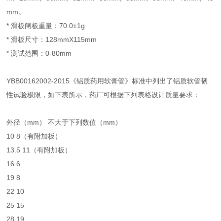
mm。
* 滑板闸板重量：70.0±1g
* 滑板尺寸：128mmX115mm
* 测试范围：0-80mm
YBB00162002-2015《铝质药用软膏管》标准中列出了铝质软管韧
性试验极限，如下表所示，药厂可根据下列表格设计质量要求：
外径（mm）
不大于下列数值（mm）
10
8（有附加板）
13.5
11（有附加板）
16
6
19
8
22
10
25
15
28
19