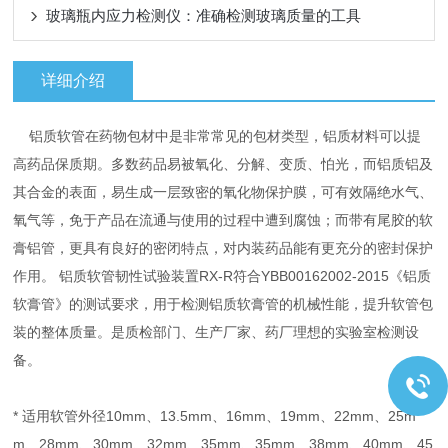
玻璃瓶内应力检测仪：准确检测玻璃质量的工具
详细介绍
铝质软管在药物包材中是非常常见的包材类型，铝质材料可以提
高药品保质期。多数药品易被氧化、分解、变质、怕光，而铝质铝及
其合金的表面，易生成一层致密的氧化物保护膜，可有效隔绝水气、
氧气等，免于产品在流通与使用的过程中遭到腐蚀；而带有尾胶的软
膏铝管，更具有良好的密闭特点，对内装药品能有更充分的密封保护
作用。 铝质软管韧性试验装置RX-R符合YBB00162002-2015《铝质
软膏管》的测试要求，用于检测铝质软膏管的机械性能，提升软管包
装的整体质量。是质检部门、生产厂家、药厂理想的实验室检测设
备。
* 适用软管外径10mm、13.5mm、16mm、19mm、22mm、25m
m、28mm、30mm、32mm、35mm、35mm、38mm、40mm、45