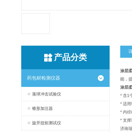
产品分类
涂层
药包材检测仪器
能，
涂层
落球冲击试验仪
* 含
* 适
锥形加注器
* 内
* 支
旋开扭矩测试仪
济南