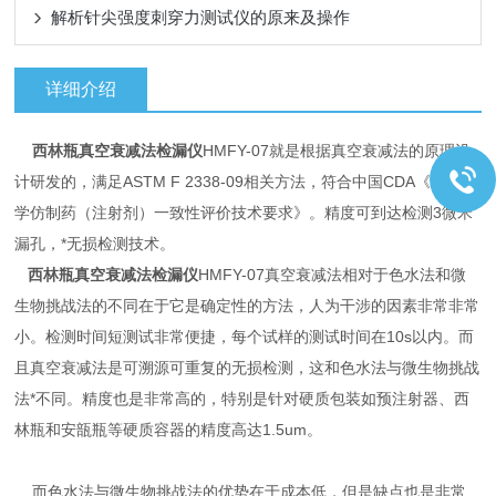
解析针尖强度刺穿力测试仪的原来及操作
详细介绍
西林瓶真空衰减法检漏仪
HMFY-07就是根据真空衰减法的原理设
计研发的，满足ASTM F 2338-09相关方法，符合中国CDA《上市化
学仿制药（注射剂）一致性评价技术要求》。精度可到达检测3微米
漏孔，*无损检测技术。
西林瓶真空衰减法检漏仪
HMFY-07真空衰减法相对于色水法和微
生物挑战法的不同在于它是确定性的方法，人为干涉的因素非常非常
小。检测时间短测试非常便捷，每个试样的测试时间在10s以内。而
且真空衰减法是可溯源可重复的无损检测，这和色水法与微生物挑战
法*不同。精度也是非常高的，特别是针对硬质包装如预注射器、西
林瓶和安瓿瓶等硬质容器的精度高达1.5um。
而色水法与微生物挑战法的优势在于成本低，但是缺点也是非常