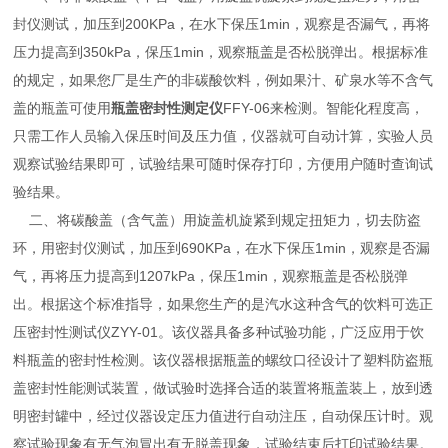
封仪测试，加压到200KPa，在水下保压1min，观察是否漏气，再将
压力提高到350kPa，保压1min，观察瓶盖是否松脱弹出。根据标准
的规定，如果您厂是生产的非碳酸饮料，例如果汁、矿泉水等不含气
盖的瓶盖可使用
瓶盖密封性测定仪
FFY-06来检测。智能化程度高，
只需工作人员输入保压时间及压力值，仪器就可自动计算，实验人员
观察试验结果即可，试验结果可随时保存打印，方便用户随时查询试
验结果。
二、将碳酸盖（含气盖）用旋盖机旋紧到规定扭矩力，切去防盗
环，用密封仪测试，加压到690KPa，在水下保压1min，观察是否漏
气，再将压力提高到1207kPa，保压1min，观察瓶盖是否松脱弹
出。根据这个标准指导，如果您生产的是汽水这种含气的饮料可选正
压密封性测试仪ZYY-01。该仪器具备多种试验功能，广泛应用于饮
料瓶盖的密封性检测。该仪器根据瓶盖的螺纹口径设计了塑料防盗瓶
盖密封性能测试装置，做试验时选择合适的装置将瓶盖装上，放到透
明密封罐中，经过仪器设定压力值进行自动注压，自动保压计时。观
察试验现象有无气泡冒出有无脱盖现象，试验结束后打印试验结果。